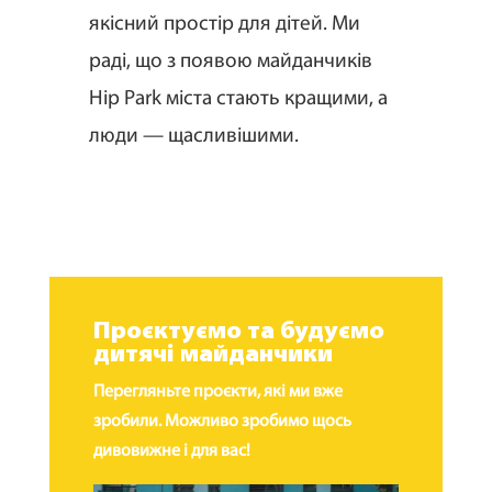
якісний простір для дітей. Ми
раді, що з появою майданчиків
Hip Park міста стають кращими, а
люди — щасливішими.
Проєктуємо та будуємо
дитячі майданчики
Перегляньте проєкти, які ми вже
зробили. Можливо зробимо щось
дивовижне і для вас!