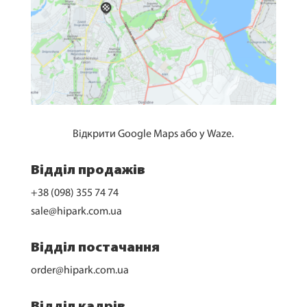
Відкрити
Google Maps
або у
Waze
.
Відділ продажів
+38 (098) 355 74 74
sale@hipark.com.ua
Відділ постачання
order@hipark.com.ua