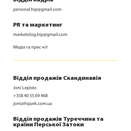
Відділ кадрів
personal.hip@gmail.com
PR та маркетинг
marketolog.hip@gmail.com
Медіа та прес-кіт
Відділ продажів Скандинавія
Joni Lepisto
+358 40 55 69 468
joni@hipark.com.ua
Відділ продажів Туреччина та
країни Перської Затоки